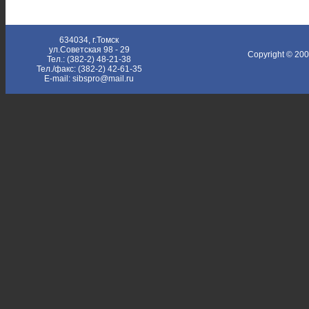
634034, г.Томск
ул.Советская 98 - 29
Copyright © 20
Тел.: (382-2) 48-21-38
Тел./факс: (382-2) 42-61-35
E-mail: sibspro@mail.ru